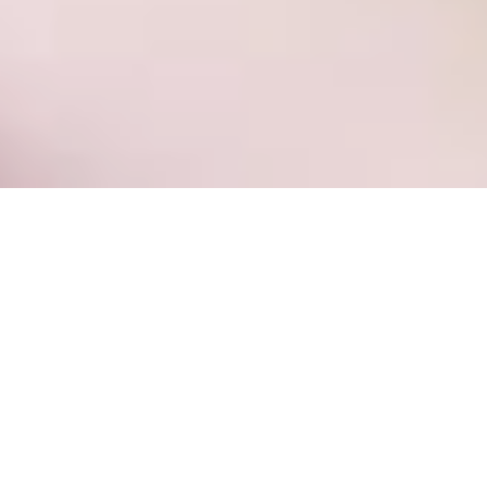
Une Garantie accident de la vie, une
garantie assistance et une protection
peuvent être souscrites en option pour
couvrir un accident domestique.
Un accident domestique peut survenir à tout
moment. Il s’agit d’un incident imprévu qui se