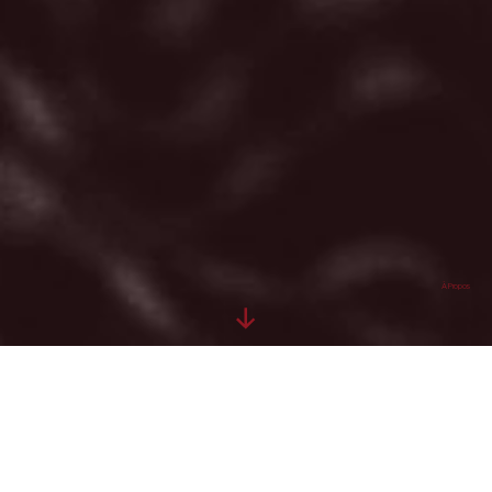
À Propos
Salvatore LOMONACO - Directeur
Associé chez Quercus Assurances