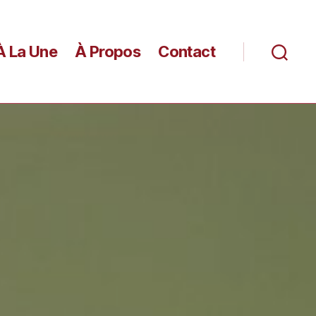
À La Une
À Propos
Contact