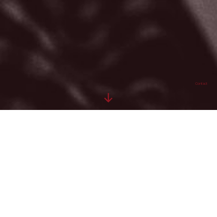
Contact
Contact
N’hésitez pas à nous contacter en
utilisant ce formulaire pour toute
demande ou information.