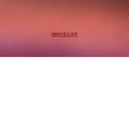
IMMOBILIER
Les Clés de l'Investissement
Immobilier : Transformez Chaque
Décision en Or
Dans le monde de l’investissement immobilier,
chaque décision compte et peut transformer