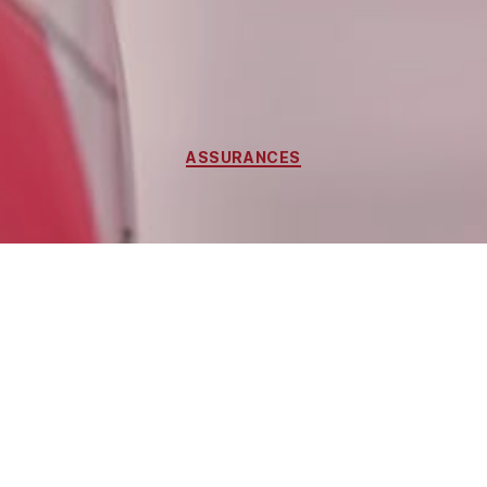
ASSURANCES
Erreur de Carburant : Comment Votre
Assurance Peut Vous Venir en Aide ?
Mettre de l’essence dans un moteur diesel peut
causer des dommages importants, tels que