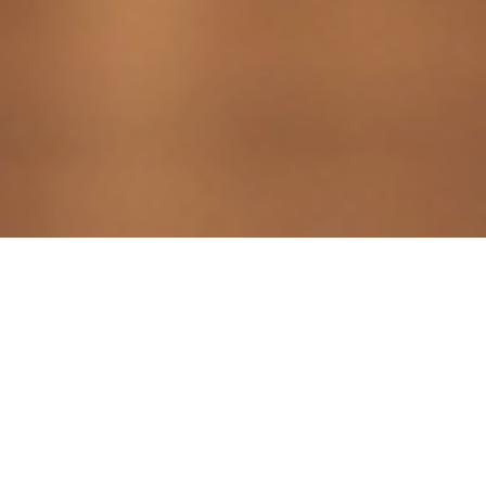
Souscrire à plusieurs contrats
d'assurance-vie peut être
avantageux pour diversifier vos
placements !